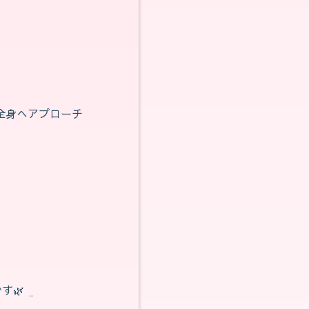
全身へアプローチ
‬ ܸ