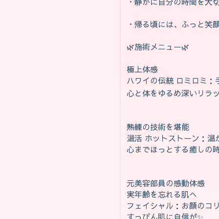
・静かに自分の時間を大
・帰る頃には、ふっと笑
🌿‬施術メニュー🌿‬
極上体感
ハワイの伝統 ロミロミ
心と体をゆるめ深いリラックス
熟練の技術を堪能
温活 ホットストーン：温
心までほっとする癒しの時間
元美容部員の感動体感
実年齢を忘れる肌へ
フェイシャル：お顔のコリ
すっぴん肌に自信が✨️