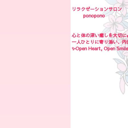
リラクゼーションサロン
ponopono
心と体の深い癒しを大切に🌿
一人ひとりに寄り添い、内
✨Open Heart, Open Smil