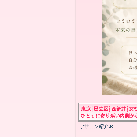
東京┊︎足立区┊︎西新井┊︎
ひとりに寄り添い内側からゆるっ
🌿‬サロン紹介🌿‬