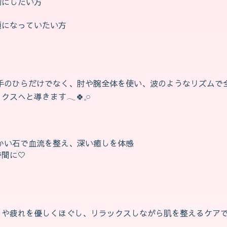
切にしたい方
顔になっていたい方
：手のひらだけでなく、肘や腕全体を使い、波のようなリズムで
へと導きます𓂃🍀𓈒𓏸
かい石で血流を整え、深い癒しを体感
に‎🤍
や疲れを優しくほぐし、リラックスしながら肌を整えるケアです🌿