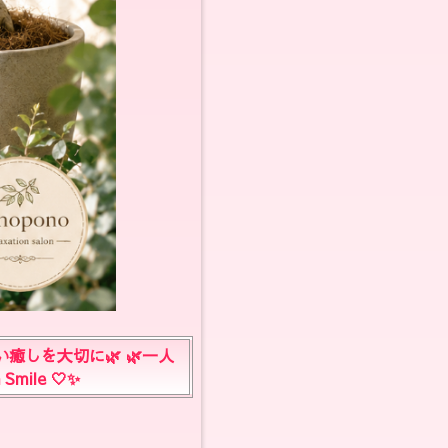
い癒しを大切に🌿 🌿一人
e 🤍✨ ‬