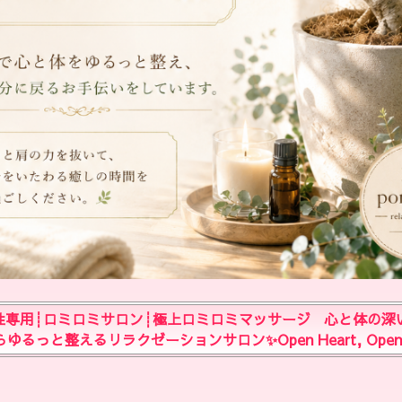
女性専用┊︎ロミロミサロン┊︎極上ロミロミマッサージ ‬ 心と体の深
と整えるリラクゼーションサロン✨Open Heart, Open Smil